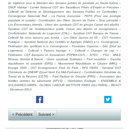
de Vigilance pour le Maintien des Services publics de proximité en Haute-Saône –
SNUP Habitat - Comité National CGT des Travailleurs Privés d'Emploi et Précaires -
Collectif de Défense et Développement des Services Publics en Combrailles –
Convergence Nationale Rail – La France insoumise - PEPS (Pour une écologie
populaire et sociale) - Coordination des Gilets Jaunes de l'Isère – Stop précarité –
Les Économistes Atterrés - Union des syndicats CGT du groupe Caisse des dépôts -
Syndicat CGT de l’établissement public Caisse des dépôts et consignations –
Confédération Nationale du Logement (CNL) – Syndicat CGT Banque de France -
Collectif Ne nous laissons pas tondre – Les Gilets Jaunes du 05 – CGT Fonction
Publique – Syndicat National des Certifiés et Agrégés (SNAC) e.i.L Convergence -
Fédération des syndicats e.i.L Convergence – Fondation Copernic – DAL (Droit au
Logement) – Collectif « Faisons barrage » - Collectif « Changer de cap » -
Fédération CGT Banques et Assurances (FSPBA-CGT) – AITEC – FSU - MNLE
Réseau Homme & Nature - Union syndicale Solidaires – Parti socialiste – Gauche
républicaine et socialiste (GRS) – Mouvement Républicain et Citoyen (MRC) –
Energie 2060 - CGT Enseignement Privé de Paris - RPS FIERS - Syndicat CGT
Cheminots du QNEMP (Quart Nord Est Midi-Pyrénées) – Confédération Générale du
Travail de la Réunion (CGTR) – Parti Radical de Gauche (PRG) – Association des
familles victimes du saturnisme (AFVS) – Génération Ecologie – ENSEMBLE &
SOLIDAIRES-UNRPA - GLOBAL LABOUR INSTITUTE PARIS (GLI PARIS) – REACT
- Sénateurs EELV
< Précédent
Suivant >