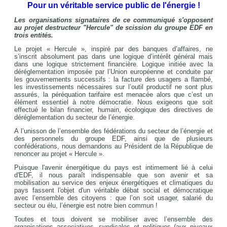
Pour un véritable service public de l'énergie !
Les organisations signataires de ce communiqué s'opposent
au projet destructeur "Hercule" de scission du groupe EDF en
trois entités.
Le projet « Hercule », inspiré par des banques d’affaires, ne
s’inscrit absolument pas dans une logique d’intérêt général mais
dans une logique strictement financière. Logique initiée avec la
déréglementation imposée par l’Union européenne et conduite par
les gouvernements successifs : la facture des usagers a flambé,
les investissements nécessaires sur l’outil productif ne sont plus
assurés, la péréquation tarifaire est menacée alors que c’est un
élément essentiel à notre démocratie. Nous exigeons que soit
effectué le bilan financier, humain, écologique des directives de
déréglementation du secteur de l’énergie.
A l’unisson de l’ensemble des fédérations du secteur de l’énergie et
des personnels du groupe EDF, ainsi que de plusieurs
confédérations, nous demandons au Président de la République de
renoncer au projet « Hercule ».
Puisque l'avenir énergétique du pays est intimement lié à celui
d'EDF, il nous paraît indispensable que son avenir et sa
mobilisation au service des enjeux énergétiques et climatiques du
pays fassent l'objet d'un véritable débat social et démocratique
avec l’ensemble des citoyens : que l’on soit usager, salarié du
secteur ou élu, l’énergie est notre bien commun !
Toutes et tous doivent se mobiliser avec l’ensemble des
organisations associatives, syndicales et politiques (aux niveaux