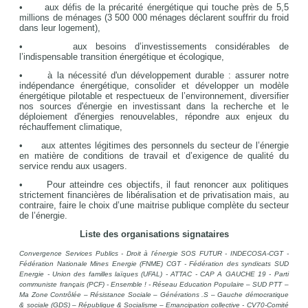
• aux défis de la précarité énergétique qui touche près de 5,5
millions de ménages (3 500 000 ménages déclarent souffrir du froid
dans leur logement),
• aux besoins d’investissements considérables de
l’indispensable transition énergétique et écologique,
• à la nécessité d'un développement durable : assurer notre
indépendance énergétique, consolider et développer un modèle
énergétique pilotable et respectueux de l’environnement, diversifier
nos sources d'énergie en investissant dans la recherche et le
déploiement d'énergies renouvelables, répondre aux enjeux du
réchauffement climatique,
• aux attentes légitimes des personnels du secteur de l’énergie
en matière de conditions de travail et d’exigence de qualité du
service rendu aux usagers.
• Pour atteindre ces objectifs, il faut renoncer aux politiques
strictement financières de libéralisation et de privatisation mais, au
contraire, faire le choix d’une maitrise publique complète du secteur
de l’énergie.
Liste des organisations signataires
Convergence Services Publics - Droit à l’énergie SOS FUTUR - INDECOSA-CGT -
Fédération Nationale Mines Energie (FNME) CGT - Fédération des syndicats SUD
Energie - Union des familles laïques (UFAL) - ATTAC - CAP A GAUCHE 19 - Parti
communiste français (PCF) - Ensemble ! - Réseau Education Populaire – SUD PTT –
Ma Zone Contrôlée – Résistance Sociale – Générations .S – Gauche démocratique
& sociale (GDS) – République & Socialisme – Emancipation collective - CV70-Comité