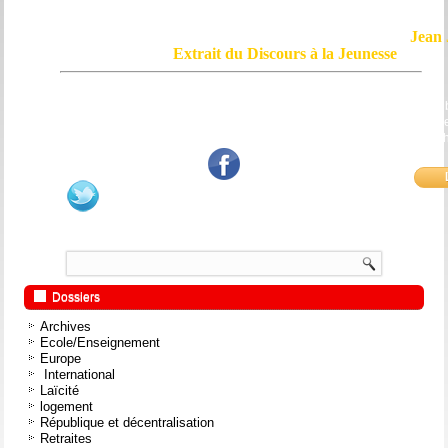
Jean 
Extrait du Discours à la Jeunesse
Le courage, c'est de chercher la vérité et de la dire ; c'est de ne pas sub
mensonge triomphant qui passe, et de ne pas faire écho, de notre âme
bouche et de nos mains aux applaudissements imbéciles et aux
fanatiques.
Dossiers
Archives
Ecole/Enseignement
Europe
International
Laïcité
logement
République et décentralisation
Retraites