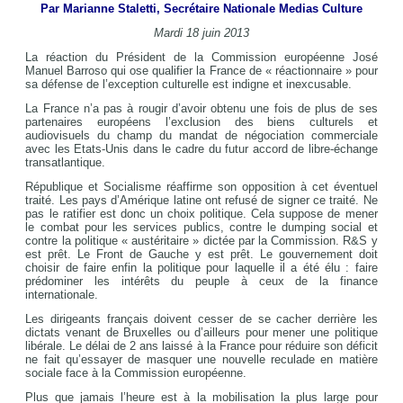
Par Marianne Staletti, Secrétaire Nationale Medias Culture
Mardi 18 juin 2013
La réaction du Président de la Commission européenne José
Manuel Barroso qui ose qualifier la France de « réactionnaire » pour
sa défense de l’exception culturelle est indigne et inexcusable.
La France n’a pas à rougir d’avoir obtenu une fois de plus de ses
partenaires européens l’exclusion des biens culturels et
audiovisuels du champ du mandat de négociation commerciale
avec les Etats-Unis dans le cadre du futur accord de libre-échange
transatlantique.
République et Socialisme réaffirme son opposition à cet éventuel
traité. Les pays d’Amérique latine ont refusé de signer ce traité. Ne
pas le ratifier est donc un choix politique. Cela suppose de mener
le combat pour les services publics, contre le dumping social et
contre la politique « austéritaire » dictée par la Commission. R&S y
est prêt. Le Front de Gauche y est prêt. Le gouvernement doit
choisir de faire enfin la politique pour laquelle il a été élu : faire
prédominer les intérêts du peuple à ceux de la finance
internationale.
Les dirigeants français doivent cesser de se cacher derrière les
dictats venant de Bruxelles ou d’ailleurs pour mener une politique
libérale. Le délai de 2 ans laissé à la France pour réduire son déficit
ne fait qu’essayer de masquer une nouvelle reculade en matière
sociale face à la Commission européenne.
Plus que jamais l’heure est à la mobilisation la plus large pour