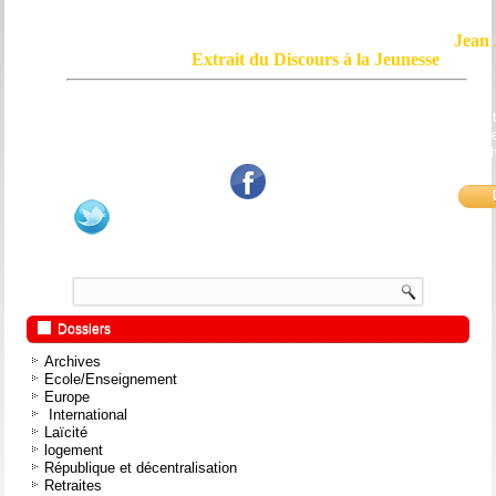
Jean 
Extrait du Discours à la Jeunesse
Le courage, c'est de chercher la vérité et de la dire ; c'est de ne pas sub
mensonge triomphant qui passe, et de ne pas faire écho, de notre âme
bouche et de nos mains aux applaudissements imbéciles et aux
fanatiques.
Dossiers
Archives
Ecole/Enseignement
Europe
International
Laïcité
logement
République et décentralisation
Retraites