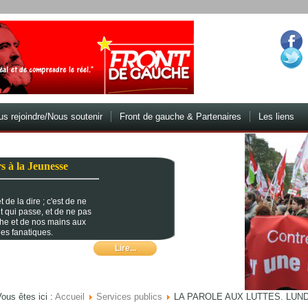
s rejoindre/Nous soutenir
Front de gauche & Partenaires
Les liens
s à la Jeunesse
 de la dire ; c'est de ne
t qui passe, et de ne pas
che et de nos mains aux
es fanatiques.
Lire...
ous êtes ici :
Accueil
Services publics
LA PAROLE AUX LUTTES. LUNDI