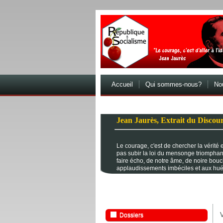
Accueil
Qui sommes-nous?
Nou
Jean Jaurès, Extrait du Discour
Le courage, c'est de chercher la vérité et
pas subir la loi du mensonge triomphan
faire écho, de notre âme, de noire bou
applaudissements imbéciles et aux hué
V
Dossiers