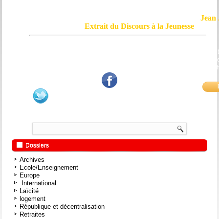
Jean 
Extrait du Discours à la Jeunesse
Le courage, c'est de chercher la vérité et de la dire ; c'est de ne pas sub
mensonge triomphant qui passe, et de ne pas faire écho, de notre âme
bouche et de nos mains aux applaudissements imbéciles et aux
fanatiques.
Dossiers
Archives
Ecole/Enseignement
Europe
International
Laïcité
logement
République et décentralisation
Retraites