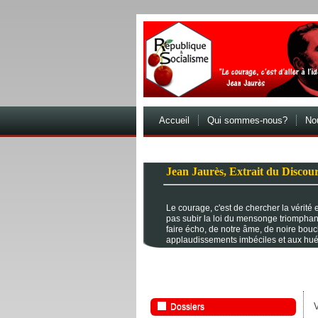
Accueil
Qui sommes-nous?
Nou
Jean Jaurès, Extrait du Discour
Le courage, c'est de chercher la vérité et
pas subir la loi du mensonge triomphan
faire écho, de notre âme, de noire bou
applaudissements imbéciles et aux hué
V
Dossiers