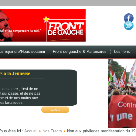
s rejoindre/Nous soutenir
Front de gauche & Partenaires
Les liens
s à la Jeunesse
 de la dire ; c'est de ne
t qui passe, et de ne pas
che et de nos mains aux
es fanatiques.
Lire...
ous êtes ici :
Accueil
Nos Tracts
Non aux privilèges manifestation du 1