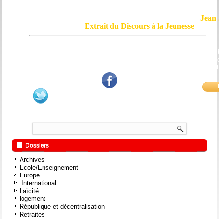
Jean 
Extrait du Discours à la Jeunesse
Le courage, c'est de chercher la vérité et de la dire ; c'est de ne pas sub
mensonge triomphant qui passe, et de ne pas faire écho, de notre âme
bouche et de nos mains aux applaudissements imbéciles et aux
fanatiques.
Dossiers
Archives
Ecole/Enseignement
Europe
International
Laïcité
logement
République et décentralisation
Retraites