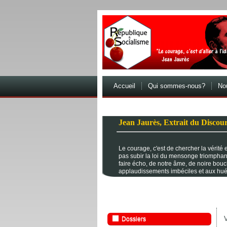
Accueil
Qui sommes-nous?
Nou
Jean Jaurès, Extrait du Discour
Le courage, c'est de chercher la vérité et
pas subir la loi du mensonge triomphan
faire écho, de notre âme, de noire bou
applaudissements imbéciles et aux hué
V
Dossiers