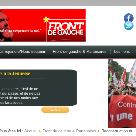
s rejoindre/Nous soutenir
Front de gauche & Partenaires
Les liens
s à la Jeunesse
 de la dire ; c'est de ne
t qui passe, et de ne pas
che et de nos mains aux
es fanatiques.
Lire...
ous êtes ici :
Accueil
Front de gauche & Partenaires
Reconstruction du L