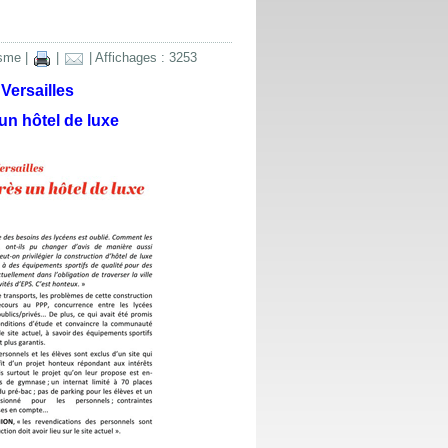
isme
|
|
| Affichages : 3253
Versailles
un hôtel de luxe