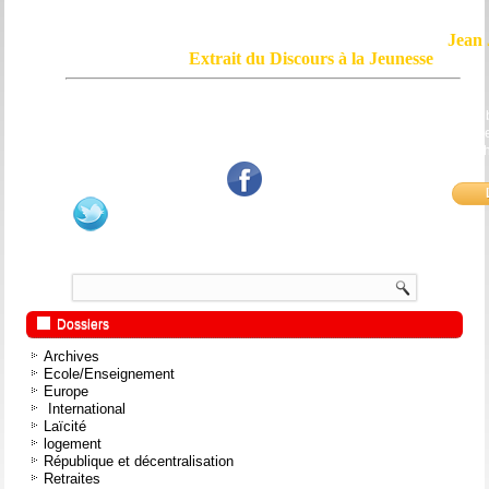
Jean 
Extrait du Discours à la Jeunesse
Le courage, c'est de chercher la vérité et de la dire ; c'est de ne pas sub
mensonge triomphant qui passe, et de ne pas faire écho, de notre âme
bouche et de nos mains aux applaudissements imbéciles et aux
fanatiques.
Dossiers
Archives
Ecole/Enseignement
Europe
International
Laïcité
logement
République et décentralisation
Retraites