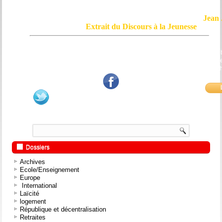
Jean 
Extrait du Discours à la Jeunesse
Le courage, c'est de chercher la vérité et de la dire ; c'est de ne pas sub
mensonge triomphant qui passe, et de ne pas faire écho, de notre âme
bouche et de nos mains aux applaudissements imbéciles et aux
fanatiques.
Dossiers
Archives
Ecole/Enseignement
Europe
International
Laïcité
logement
République et décentralisation
Retraites