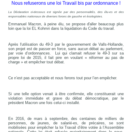
Nous refuserons une loi Travail bis par ordonnance !
La Déclaration ci-dessous est signée par des personnalités, des élu-es et des
responsables nationaux de diverses forces de gauche et écologistes.
Emmanuel Macron, à peine élu, se propose d'aller beaucoup plus
loin que la loi EL Kohmri dans la liquidation du Code du travail.
Après l'utilisation du 49-3 par le gouvernement de Valls-Hollande,
son projet est de passer en force, sans aucun débat au parlement,
par voie d’ordonnances. Lui qui clamait refuser le 49-3 sur sa
propre loi de 2015, il fait pire en voulant « réformer au pas de
charge » et empêcher tout débat.
Ce n’est pas acceptable et nous ferons tout pour l’en empêcher.
Si une telle option venait à être confirmée, elle constituerait une
violation immédiate et grave du débat démocratique, par le
président Macron une fois celui-ci installé.
En 2016, de mars à septembre, des centaines de milliers de
personnes, de jeunes, de salarié-es, de précaires, se sont
mobilisées pour empêcher la loi Travail d’être votée à l’Assemblée
nationale. Cette loi était refusée majoritairement dans le pays,