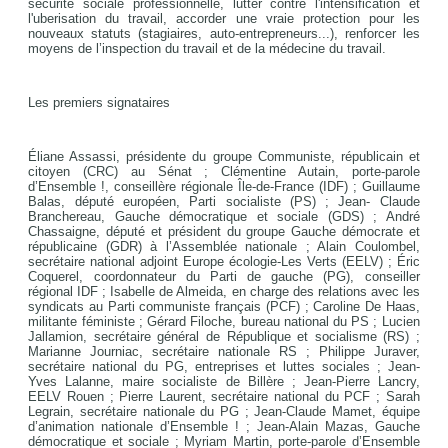
sécurité sociale professionnelle, lutter contre l'intensification et
l'uberisation du travail, accorder une vraie protection pour les
nouveaux statuts (stagiaires, auto-entrepreneurs...), renforcer les
moyens de l’inspection du travail et de la médecine du travail.
Les premiers signataires
Éliane Assassi, présidente du groupe Communiste, républicain et
citoyen (CRC) au Sénat ; Clémentine Autain, porte-parole
d’Ensemble !, conseillère régionale Île-de-France (IDF) ; Guillaume
Balas, député européen, Parti socialiste (PS) ; Jean- Claude
Branchereau, Gauche démocratique et sociale (GDS) ; André
Chassaigne, député et président du groupe Gauche démocrate et
républicaine (GDR) à l’Assemblée nationale ; Alain Coulombel,
secrétaire national adjoint Europe écologie-Les Verts (EELV) ; Éric
Coquerel, coordonnateur du Parti de gauche (PG), conseiller
régional IDF ; Isabelle de Almeida, en charge des relations avec les
syndicats au Parti communiste français (PCF) ; Caroline De Haas,
militante féministe ; Gérard Filoche, bureau national du PS ; Lucien
Jallamion, secrétaire général de République et socialisme (RS) ;
Marianne Journiac, secrétaire nationale RS ; Philippe Juraver,
secrétaire national du PG, entreprises et luttes sociales ; Jean-
Yves Lalanne, maire socialiste de Billère ; Jean-Pierre Lancry,
EELV Rouen ; Pierre Laurent, secrétaire national du PCF ; Sarah
Legrain, secrétaire nationale du PG ; Jean-Claude Mamet, équipe
d’animation nationale d’Ensemble ! ; Jean-Alain Mazas, Gauche
démocratique et sociale ; Myriam Martin, porte-parole d’Ensemble