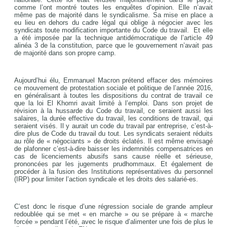
comme l’ont montré toutes les enquêtes d’opinion. Elle n’avait
même pas de majorité dans le syndicalisme. Sa mise en place a
eu lieu en dehors du cadre légal qui oblige à négocier avec les
syndicats toute modification importante du Code du travail. Et elle
a été imposée par la technique antidémocratique de l’article 49
alinéa 3 de la constitution, parce que le gouvernement n’avait pas
de majorité dans son propre camp.
Aujourd’hui élu, Emmanuel Macron prétend effacer des mémoires
ce mouvement de protestation sociale et politique de l’année 2016,
en généralisant à toutes les dispositions du contrat de travail ce
que la loi El Khomri avait limité à l’emploi. Dans son projet de
révision à la hussarde du Code du travail, ce seraient aussi les
salaires, la durée effective du travail, les conditions de travail, qui
seraient visés. Il y aurait un code du travail par entreprise, c’est-à-
dire plus de Code du travail du tout. Les syndicats seraient réduits
au rôle de « négociants » de droits éclatés. Il est même envisagé
de plafonner c’est-à-dire baisser les indemnités compensatrices en
cas de licenciements abusifs sans cause réelle et sérieuse,
prononcées par les jugements prudhommaux. Et également de
procéder à la fusion des Institutions représentatives du personnel
(IRP) pour limiter l’action syndicale et les droits des salarié-es.
C’est donc le risque d’une régression sociale de grande ampleur
redoublée qui se met « en marche » ou se prépare à « marche
forcée » pendant l’été, avec le risque d’alimenter une fois de plus le