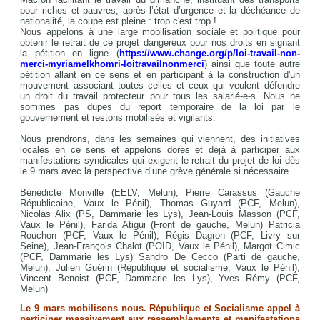
pour riches et pauvres, après l’état d’urgence et la déchéance de
nationalité, la coupe est pleine : trop c'est trop !
Nous appelons à une large mobilisation sociale et politique pour
obtenir le retrait de ce projet dangereux pour nos droits en signant
la pétition en ligne (
https://www.change.org/p/loi-travail-non-
merci-myriamelkhomri-loitravailnonmerci
) ainsi que toute autre
pétition allant en ce sens et en participant à la construction d'un
mouvement associant toutes celles et ceux qui veulent défendre
un droit du travail protecteur pour tous les salarié-e-s. Nous ne
sommes pas dupes du report temporaire de la loi par le
gouvernement et restons mobilisés et vigilants.
Nous prendrons, dans les semaines qui viennent, des initiatives
locales en ce sens et appelons dores et déjà à participer aux
manifestations syndicales qui exigent le retrait du projet de loi dès
le 9 mars avec la perspective d’une grève générale si nécessaire.
Bénédicte Monville (EELV, Melun), Pierre Carassus (Gauche
Républicaine, Vaux le Pénil), Thomas Guyard (PCF, Melun),
Nicolas Alix (PS, Dammarie les Lys), Jean-Louis Masson (PCF,
Vaux le Pénil), Farida Atigui (Front de gauche, Melun) Patricia
Rouchon (PCF, Vaux le Pénil), Régis Dagron (PCF, Livry sur
Seine), Jean-François Chalot (POID, Vaux le Pénil), Margot Cimic
(PCF, Dammarie les Lys) Sandro De Cecco (Parti de gauche,
Melun), Julien Guérin (République et socialisme, Vaux le Pénil),
Vincent Benoist (PCF, Dammarie les Lys), Yves Rémy (PCF,
Melun)
Le 9 mars mobilisons nous. République et Socialisme appel à
participer massivement aux rassemblements et manifestations