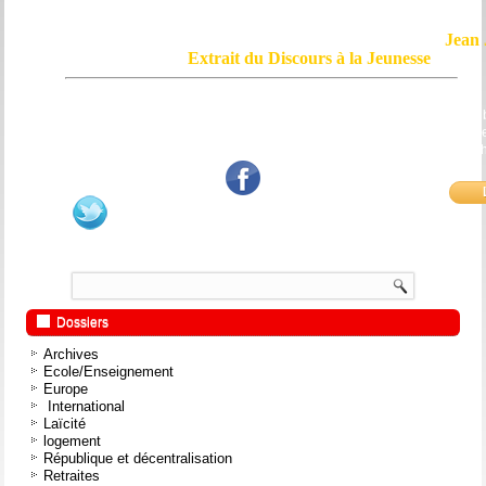
Jean 
Extrait du Discours à la Jeunesse
Le courage, c'est de chercher la vérité et de la dire ; c'est de ne pas sub
mensonge triomphant qui passe, et de ne pas faire écho, de notre âme
bouche et de nos mains aux applaudissements imbéciles et aux
fanatiques.
Dossiers
Archives
Ecole/Enseignement
Europe
International
Laïcité
logement
République et décentralisation
Retraites