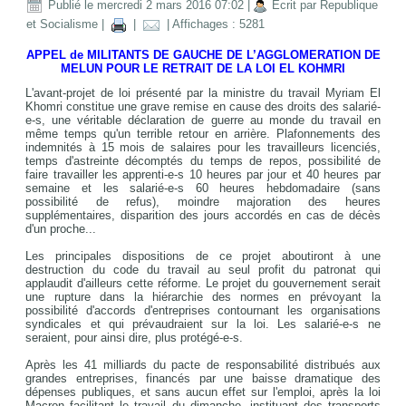
Publié le mercredi 2 mars 2016 07:02
|
Écrit par Republique
et Socialisme
|
|
| Affichages : 5281
APPEL de MILITANTS DE GAUCHE DE L’AGGLOMERATION DE
MELUN POUR LE RETRAIT DE LA LOI EL KOHMRI
L'avant-projet de loi présenté par la ministre du travail Myriam El
Khomri constitue une grave remise en cause des droits des salarié-
e-s, une véritable déclaration de guerre au monde du travail en
même temps qu'un terrible retour en arrière. Plafonnements des
indemnités à 15 mois de salaires pour les travailleurs licenciés,
temps d'astreinte décomptés du temps de repos, possibilité de
faire travailler les apprenti-e-s 10 heures par jour et 40 heures par
semaine et les salarié-e-s 60 heures hebdomadaire (sans
possibilité de refus), moindre majoration des heures
supplémentaires, disparition des jours accordés en cas de décès
d'un proche...
Les principales dispositions de ce projet aboutiront à une
destruction du code du travail au seul profit du patronat qui
applaudit d'ailleurs cette réforme. Le projet du gouvernement serait
une rupture dans la hiérarchie des normes en prévoyant la
possibilité d'accords d'entreprises contournant les organisations
syndicales et qui prévaudraient sur la loi. Les salarié-e-s ne
seraient, pour ainsi dire, plus protégé-e-s.
Après les 41 milliards du pacte de responsabilité distribués aux
grandes entreprises, financés par une baisse dramatique des
dépenses publiques, et sans aucun effet sur l'emploi, après la loi
Macron facilitant le travail du dimanche, instituant des transports