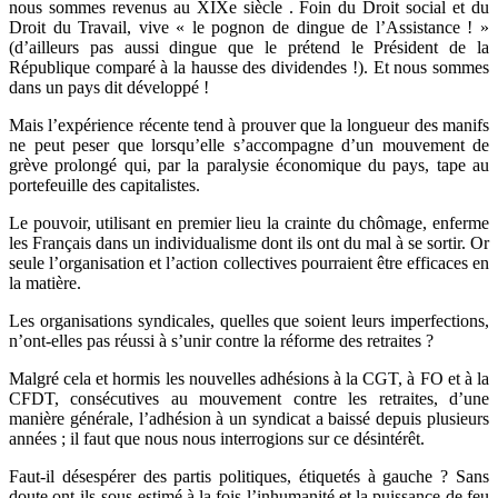
nous sommes revenus au XIXe siècle . Foin du Droit social et du
Droit du Travail, vive « le pognon de dingue de l’Assistance ! »
(d’ailleurs pas aussi dingue que le prétend le Président de la
République comparé à la hausse des dividendes !). Et nous sommes
dans un pays dit développé !
Mais l’expérience récente tend à prouver que la longueur des manifs
ne peut peser que lorsqu’elle s’accompagne d’un mouvement de
grève prolongé qui, par la paralysie économique du pays, tape au
portefeuille des capitalistes.
Le pouvoir, utilisant en premier lieu la crainte du chômage, enferme
les Français dans un individualisme dont ils ont du mal à se sortir. Or
seule l’organisation et l’action collectives pourraient être efficaces en
la matière.
Les organisations syndicales, quelles que soient leurs imperfections,
n’ont-elles pas réussi à s’unir contre la réforme des retraites ?
Malgré cela et hormis les nouvelles adhésions à la CGT, à FO et à la
CFDT, consécutives au mouvement contre les retraites, d’une
manière générale, l’adhésion à un syndicat a baissé depuis plusieurs
années ; il faut que nous nous interrogions sur ce désintérêt.
Faut-il désespérer des partis politiques, étiquetés à gauche ? Sans
doute ont-ils sous-estimé à la fois l’inhumanité et la puissance de feu